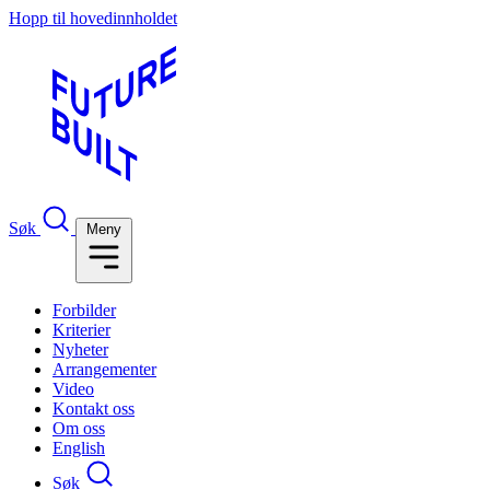
Hopp til hovedinnholdet
Søk
Meny
Forbilder
Kriterier
Nyheter
Arrangementer
Video
Kontakt oss
Om oss
English
Søk