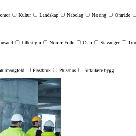
ontor
Kultur
Landskap
Nabolag
Næring
Område
iansand
Lillestrøm
Nordre Follo
Oslo
Stavanger
Tro
turmangfold
Plastbruk
Plusshus
Sirkulære bygg