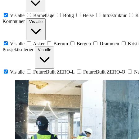
Vis alle
Barnehage
Bolig
Helse
Infrastruktur
K
Kommuner
Vis alle
Vis alle
Asker
Bærum
Bergen
Drammen
Krist
Prosjektkriterier
Vis alle
Vis alle
FutureBuilt ZERO-L
FutureBuilt ZERO-O
Na