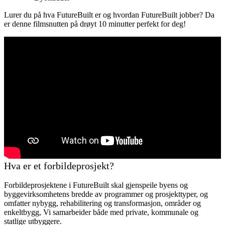
Lurer du på hva FutureBuilt er og hvordan FutureBuilt jobber? Da
er denne filmsnutten på drøyt 10 minutter perfekt for deg!
Hva er et forbildeprosjekt?
Forbildeprosjektene i FutureBuilt skal gjenspeile byens og
byggevirksomhetens bredde av programmer og prosjekttyper, og
omfatter nybygg, rehabilitering og transformasjon, områder og
enkeltbygg, Vi samarbeider både med private, kommunale og
statlige utbyggere.