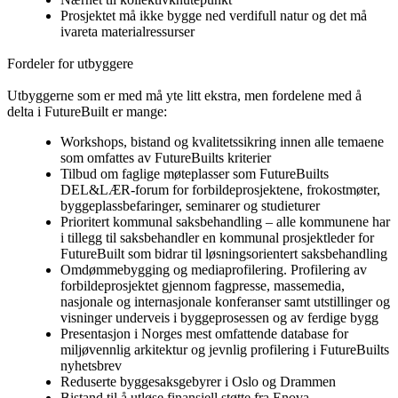
Prosjektet må ikke bygge ned verdifull natur og det må
ivareta materialressurser
Fordeler for utbyggere
Utbyggerne som er med må yte litt ekstra, men fordelene med å
delta i FutureBuilt er mange:
Workshops, bistand og kvalitetssikring innen alle temaene
som omfattes av FutureBuilts kriterier
Tilbud om faglige møteplasser som FutureBuilts
DEL&LÆR-forum for forbildeprosjektene, frokostmøter,
byggeplassbefaringer, seminarer og studieturer
Prioritert kommunal saksbehandling – alle kommunene har
i tillegg til saksbehandler en kommunal prosjektleder for
FutureBuilt som bidrar til løsningsorientert saksbehandling
Omdømmebygging og mediaprofilering. Profilering av
forbildeprosjektet gjennom fagpresse, massemedia,
nasjonale og internasjonale konferanser samt utstillinger og
visninger underveis i byggeprosessen og av ferdige bygg
Presentasjon i Norges mest omfattende database for
miljøvennlig arkitektur og jevnlig profilering i FutureBuilts
nyhetsbrev
Reduserte byggesaksgebyrer i Oslo og Drammen
Bistand til å utløse finansiell støtte fra Enova