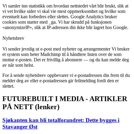
Vi samler inn statistikk om hvordan nettstedet vårt blir brukt, slik at
vi vet hvilke sider vi skal vie mest oppmerksomhet og hvilke som
eventuelt kan forbedres eller slettes. Google Analytics bruker
cookies som starter med _ga. Vi har skrudd på funksjonen
«anonymizeIP», slik at IP-adressen din ikke blir lagret hos Google.
Nyhetsbrev
Vi sender jevnlig ut e-post med nyheter og arrangementer Vi bruker
et system som heter Mailchimp til å håndtere listen over de som
mottar e-posten. Det er frivillig å abonnere — og du kan melde deg
av når som helst.
For å sende nyhetsbrev oppbevarer vi e-postadressen din frem til du
melder deg av eller e-postadressen gir feilmelding fordi den er
slettet.
FUTUREBUILT I MEDIA - ARTIKLER
PÅ NETT (lenker)
Sjøkanten kan bli totalforandret: Dette bygges i
Stavanger Øst