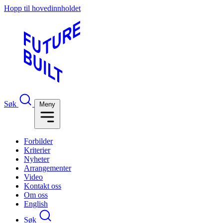
Hopp til hovedinnholdet
Søk
Meny
Forbilder
Kriterier
Nyheter
Arrangementer
Video
Kontakt oss
Om oss
English
Søk