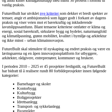
og alltid kutter klimagassutslipp med minst 50 prosent i forhold til
vanlig praksis.
FutureBuilt har utviklet
nye kriterier
som dekker et bredt spekter av
temaer, angir et ambisjonsnivå som ligger godt i forkant av dagens
praksis og viser veien mot et bærekraftig og inkluderende
lavutslippssamfunn. Blant temaene kriteriene omfatter er klima og
energi, sosial bærekraft, sirkulære bygg og bydeler, naturmangfold
og klimatilpasning, grønn mobilitet, kvalitet i bymiljø og arkitektur
og ikke minst – urban klimainnovasjon.
FutureBuilt skal stimulere til nyskaping og endret praksis og være en
læringsarena og en åpen innovasjonsplattform for utbyggere,
arkitekter, rådgivere, entreprenører, kommuner og brukere.
I perioden 2010 – 2025 er 45 prosjekter ferdigstilt, og FutureBuilt
har bidratt til å realisere rundt 80 forbildeprosjekter innen følgende
kategorier:
Barnehager og skoler
Kontorbygg
Kulturbygg
Boligprosjekter
Idrettsanlegg
Transport- og sykkelanlegg
Byområder