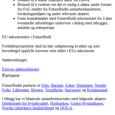
Bistand til å vurdere om det er mulig å utløse andre former
for FoU-midler fra FutureBuilts samarbeidspartnere,
forskningsmiljøer og andre relevante aktører.
Faste kontaktmøter med FutureBuilt-sekretariatet for å løse
eventuelle utfordringer underveis i dialog med utbygger,
arkitekt og entreprenør.
EU-taksonomien i FutureBuilt
Forbildeprosjektene skal ha høy miljømessig kvalitet og som
hovedregel oppfylle kravene som stilles i EUs taksonomi.
Støtteordninger
Enovas støtteordninger
Partnere
FutureBuilts partnere er
Oslo
,
Bærum
,
Asker
,
Drammen
,
Nordre
Follo
,
Lillestrøm
,
Bergen
,
Trondheim
,
Stavanger
og
Kristiansand
.
I tillegg har vi bilaterale samarbeidsavtaler med følgende aktører:
Direktoratet for byggkvalitet
,
Husbanken
,
Grønn Byggallianse
,
Norske arkitekters landsforbund
og
DOGA
.