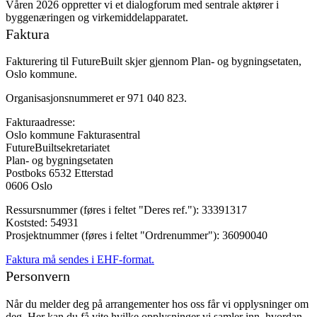
Våren 2026 oppretter vi et dialogforum med sentrale aktører i
byggenæringen og virkemiddelapparatet.
Faktura
Fakturering til FutureBuilt skjer gjennom Plan- og bygningsetaten,
Oslo kommune.
Organisasjonsnummeret er 971 040 823.
Fakturaadresse:
Oslo kommune Fakturasentral
FutureBuiltsekretariatet
Plan- og bygningsetaten
Postboks 6532 Etterstad
0606 Oslo
Ressursnummer (føres i feltet "Deres ref."): 33391317
Koststed: 54931
Prosjektnummer (føres i feltet "Ordrenummer"): 36090040
Faktura må sendes i EHF-format.
Personvern
Når du melder deg på arrangementer hos oss får vi opplysninger om
deg. Her kan du få vite hvilke opplysninger vi samler inn, hvordan