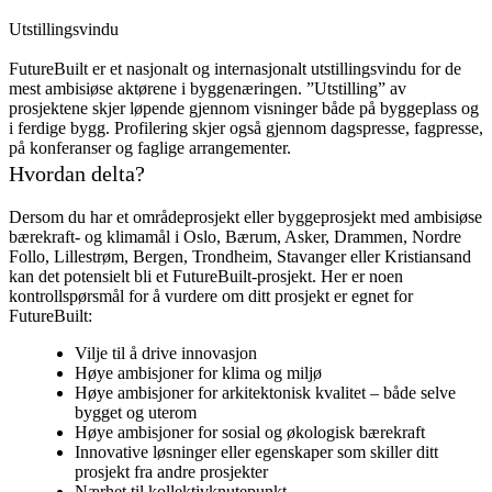
Utstillingsvindu
FutureBuilt er et nasjonalt og internasjonalt utstillingsvindu for de
mest ambisiøse aktørene i byggenæringen. ”Utstilling” av
prosjektene skjer løpende gjennom visninger både på byggeplass og
i ferdige bygg. Profilering skjer også gjennom dagspresse, fagpresse,
på konferanser og faglige arrangementer.
Hvordan delta?
Dersom du har et områdeprosjekt eller byggeprosjekt med ambisiøse
bærekraft- og klimamål i Oslo, Bærum, Asker, Drammen, Nordre
Follo, Lillestrøm, Bergen, Trondheim, Stavanger eller Kristiansand
kan det potensielt bli et FutureBuilt-prosjekt. Her er noen
kontrollspørsmål for å vurdere om ditt prosjekt er egnet for
FutureBuilt:
Vilje til å drive innovasjon
Høye ambisjoner for klima og miljø
Høye ambisjoner for arkitektonisk kvalitet – både selve
bygget og uterom
Høye ambisjoner for sosial og økologisk bærekraft
Innovative løsninger eller egenskaper som skiller ditt
prosjekt fra andre prosjekter
Nærhet til kollektivknutepunkt