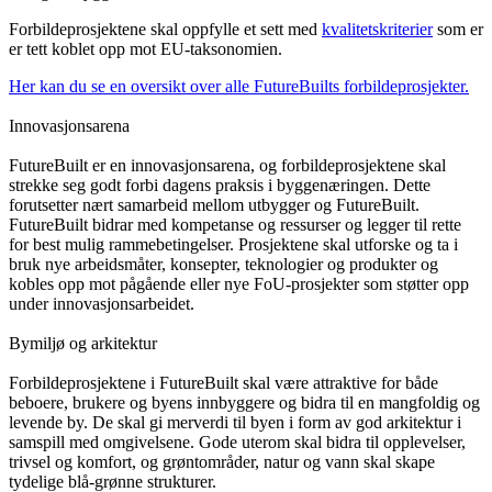
Forbildeprosjektene skal oppfylle et sett med
kvalitetskriterier
som er
er tett koblet opp mot EU-taksonomien.
Her kan du se en oversikt over alle FutureBuilts forbildeprosjekter.
Innovasjonsarena
FutureBuilt er en innovasjonsarena, og forbildeprosjektene skal
strekke seg godt forbi dagens praksis i byggenæringen. Dette
forutsetter nært samarbeid mellom utbygger og FutureBuilt.
FutureBuilt bidrar med kompetanse og ressurser og legger til rette
for best mulig rammebetingelser. Prosjektene skal utforske og ta i
bruk nye arbeidsmåter, konsepter, teknologier og produkter og
kobles opp mot pågående eller nye FoU-prosjekter som støtter opp
under innovasjonsarbeidet.
Bymiljø og arkitektur
Forbildeprosjektene i FutureBuilt skal være attraktive for både
beboere, brukere og byens innbyggere og bidra til en mangfoldig og
levende by. De skal gi merverdi til byen i form av god arkitektur i
samspill med omgivelsene. Gode uterom skal bidra til opplevelser,
trivsel og komfort, og grøntområder, natur og vann skal skape
tydelige blå-grønne strukturer.