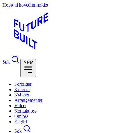
Hopp til hovedinnholdet
Søk
Meny
Forbilder
Kriterier
Nyheter
Arrangementer
Video
Kontakt oss
Om oss
English
Søk