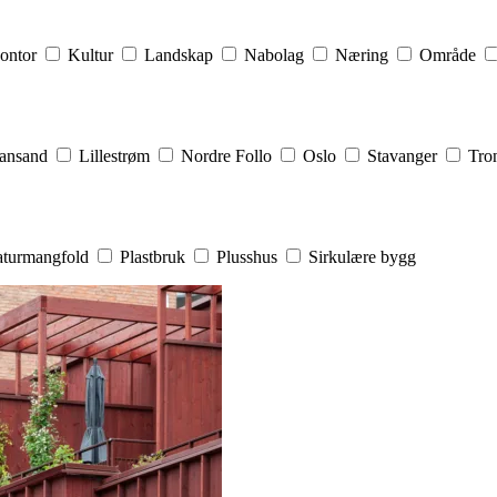
ontor
Kultur
Landskap
Nabolag
Næring
Område
iansand
Lillestrøm
Nordre Follo
Oslo
Stavanger
Tro
turmangfold
Plastbruk
Plusshus
Sirkulære bygg