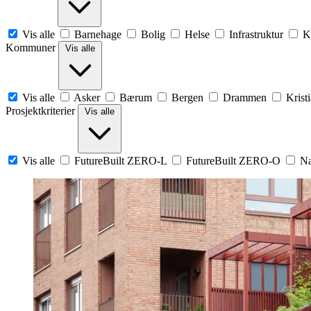
Vis alle
Barnehage
Bolig
Helse
Infrastruktur
K
Kommuner
Vis alle
Vis alle
Asker
Bærum
Bergen
Drammen
Krist
Prosjektkriterier
Vis alle
Vis alle
FutureBuilt ZERO-L
FutureBuilt ZERO-O
Na