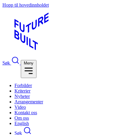
Hopp til hovedinnholdet
Søk
Meny
Forbilder
Kriterier
Nyheter
Arrangementer
Video
Kontakt oss
Om oss
English
Søk