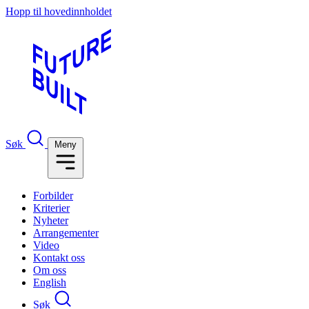
Hopp til hovedinnholdet
Søk
Meny
Forbilder
Kriterier
Nyheter
Arrangementer
Video
Kontakt oss
Om oss
English
Søk