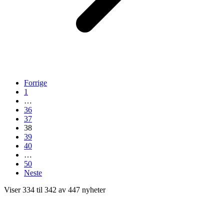
Forrige
1
…
36
37
38
39
40
…
50
Neste
Viser 334 til 342 av 447 nyheter