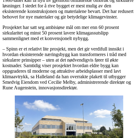
1980-tallet kan få nytt liv gjennom omfattende ombruk og sirkulære
løsninger. I stedet for å rive bygget er mest mulig av den
eksisterende konstruksjonen og materialene bevart. Det har redusert
behovet for nye materialer og gir betydelige klimagevinster.
Prosjektet har satt seg ambisiøse mål om mer enn 60 prosent
sirkularitet og minst 50 prosent lavere klimagassutslipp
sammenlignet med et konvensjonelt nybygg.
– Spinn er et relativt lite prosjekt, men det gir verdifull innsikt i
hvordan eksisterende næringsbygg kan transformeres i tråd med
sirkulære prinsipper – uten at det nødvendigvis fører til økte
kostnader. Samtidig viser prosjektet hvordan eldre bygg kan
oppgraderes til moderne og attraktive arbeidsplasser med lavt
klimaavtrykk, sa Halleland da han overrakte plakett til utbygger
Smedvig Eiendom ved Cecilie Melby, administrerende direktør og
Rune Augenstein, innovasjonsdirektør.