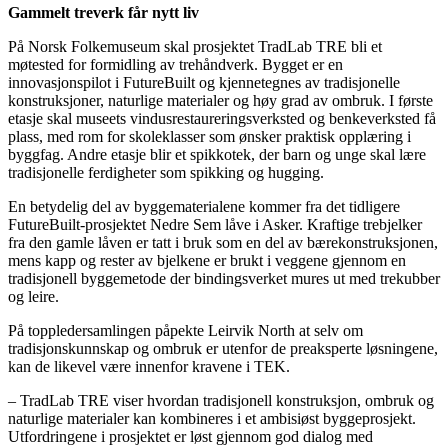
Gammelt treverk får nytt liv
På Norsk Folkemuseum skal prosjektet TradLab TRE bli et
møtested for formidling av trehåndverk. Bygget er en
innovasjonspilot i FutureBuilt og kjennetegnes av tradisjonelle
konstruksjoner, naturlige materialer og høy grad av ombruk. I første
etasje skal museets vindusrestaureringsverksted og benkeverksted få
plass, med rom for skoleklasser som ønsker praktisk opplæring i
byggfag. Andre etasje blir et spikkotek, der barn og unge skal lære
tradisjonelle ferdigheter som spikking og hugging.
En betydelig del av byggematerialene kommer fra det tidligere
FutureBuilt-prosjektet Nedre Sem låve i Asker. Kraftige trebjelker
fra den gamle låven er tatt i bruk som en del av bærekonstruksjonen,
mens kapp og rester av bjelkene er brukt i veggene gjennom en
tradisjonell byggemetode der bindingsverket mures ut med trekubber
og leire.
På toppledersamlingen påpekte Leirvik North at selv om
tradisjonskunnskap og ombruk er utenfor de preaksperte løsningene,
kan de likevel være innenfor kravene i TEK.
– TradLab TRE viser hvordan tradisjonell konstruksjon, ombruk og
naturlige materialer kan kombineres i et ambisiøst byggeprosjekt.
Utfordringene i prosjektet er løst gjennom god dialog med