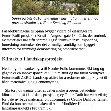
Spinn på Site 4016 i Stavanger har mål om mer enn 60
prosent sirkularitet. Foto: Smedvig Eiendom
Fasadeløsningene til Spinn bygger videre på erfaringer fra
FutureBuilt-prosjektet Kristian Augusts gate 13 i Oslo, der ombruk
av materialer har stått sentralt. Også tekniske installasjoner og
innredning ombrukes der det er mulig, samtidig som bygget
utformes for fremtidig demontering og ombrukbarhet.
Klimakutt i landskapsprosjekt
Heder og ære vanket også til Nordre Follo kommune. Ski torg og
gågate er en innovasjonspilot i FutureBuilt og har brukt verktøyet
FutureBuilt ZERO-Landskap aktivt for å redusere utslipp knyttet til
både materialvalg og gjennomføring.
– Ski torg og gågate viser at det er mulig å oppnå betydelige
klimakutt også i landskapsprosjekter, og FutureBuilt har vært viktig
for valg av både materialer og utforming, sa Cecilie Dahl-Jørgensen
Pind da hun overrakte plakett til Anne Hindklev Hamouni,
landskapsarkitekt i Program Ski.