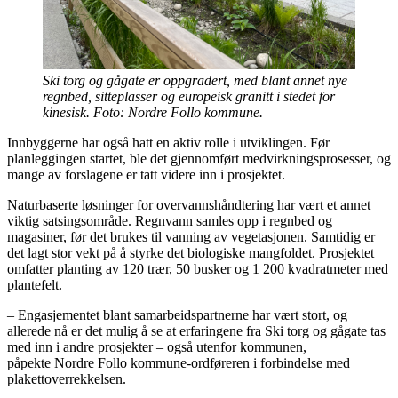
Ski torg og gågate er oppgradert, med blant annet nye
regnbed, sitteplasser og europeisk granitt i stedet for
kinesisk. Foto: Nordre Follo kommune.
Innbyggerne har også hatt en aktiv rolle i utviklingen. Før
planleggingen startet, ble det gjennomført medvirkningsprosesser, og
mange av forslagene er tatt videre inn i prosjektet.
Naturbaserte løsninger for overvannshåndtering har vært et annet
viktig satsingsområde. Regnvann samles opp i regnbed og
magasiner, før det brukes til vanning av vegetasjonen. Samtidig er
det lagt stor vekt på å styrke det biologiske mangfoldet. Prosjektet
omfatter planting av 120 trær, 50 busker og 1 200 kvadratmeter med
plantefelt.
– Engasjementet blant samarbeidspartnerne har vært stort, og
allerede nå er det mulig å se at erfaringene fra Ski torg og gågate tas
med inn i andre prosjekter – også utenfor kommunen,
påpekte Nordre Follo kommune-ordføreren i forbindelse med
plakettoverrekkelsen.