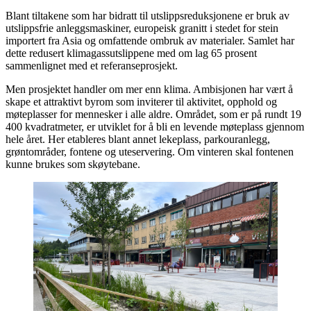
Blant tiltakene som har bidratt til utslippsreduksjonene er bruk av
utslippsfrie anleggsmaskiner, europeisk granitt i stedet for stein
importert fra Asia og omfattende ombruk av materialer. Samlet har
dette redusert klimagassutslippene med om lag 65 prosent
sammenlignet med et referanseprosjekt.
Men prosjektet handler om mer enn klima. Ambisjonen har vært å
skape et attraktivt byrom som inviterer til aktivitet, opphold og
møteplasser for mennesker i alle aldre. Området, som er på rundt 19
400 kvadratmeter, er utviklet for å bli en levende møteplass gjennom
hele året. Her etableres blant annet lekeplass, parkouranlegg,
grøntområder, fontene og uteservering. Om vinteren skal fontenen
kunne brukes som skøytebane.