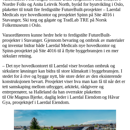
Nordre Follo og Anita Leirvik North, byråd for byutvikling i Oslo,
plaketter til totalt fire ferdigstilte FutureBuilt-prosjekter – Laerdal
Medicals nye hovedkontor og prosjektet Spinn på Site 4016 i
Stavanger, Ski torg og gågate og TradLab TRE på Norsk
Folkemuseum i Oslo.
Varaordføreren kunne hedre hele to ferdigstilte FutureBuilt-
prosjekter i Stavanger. Gjennom bevaring og ombruk av materialer
og inventar bidrar både Laerdal Medicals nye hovedkontor og
Spinn-prosjektet på Site 4016 til å flytte byggebransjen i en mer
sirkulær retning.
– Det nye hovedkontoret til Laerdal viser hvordan ombruk og
sirkulære løsninger kan bidra til store klimakutt i byggebransjen. I
stedet for å rive og bygge nytt, ble store deler av den eksisterende
konstruksjonen bevart. Prosjektet viser hva man kan få til når det er
tett samskaping mellom utbygger, arkitekt, rådgivere og
entreprenører, sa Halleland da han overrakte plaketten
til Ole Magnus Bjerke, daglig leder i Laerdal Eiendom og Håvar
Gya, prosjektsjef i Laerdal Eiendom.