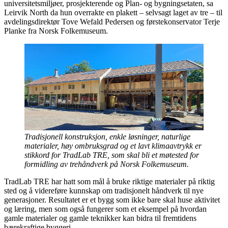
universitetsmiljøer, prosjekterende og Plan- og bygningsetaten, sa
Leirvik North da hun overrakte en plakett – selvsagt laget av tre – til
avdelingsdirektør Tove Wefald Pedersen og førstekonservator Terje
Planke fra Norsk Folkemuseum.
Tradisjonell konstruksjon, enkle løsninger, naturlige
materialer, høy ombruksgrad og et lavt klimaavtrykk er
stikkord for TradLab TRE, som skal bli et møtested for
formidling av trehåndverk på Norsk Folkemuseum.
TradLab TRE har hatt som mål å bruke riktige materialer på riktig
sted og å videreføre kunnskap om tradisjonelt håndverk til nye
generasjoner. Resultatet er et bygg som ikke bare skal huse aktivitet
og læring, men som også fungerer som et eksempel på hvordan
gamle materialer og gamle teknikker kan bidra til fremtidens
bærekraftige byggeri.