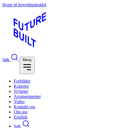
Hopp til hovedinnholdet
Søk
Meny
Forbilder
Kriterier
Nyheter
Arrangementer
Video
Kontakt oss
Om oss
English
Søk