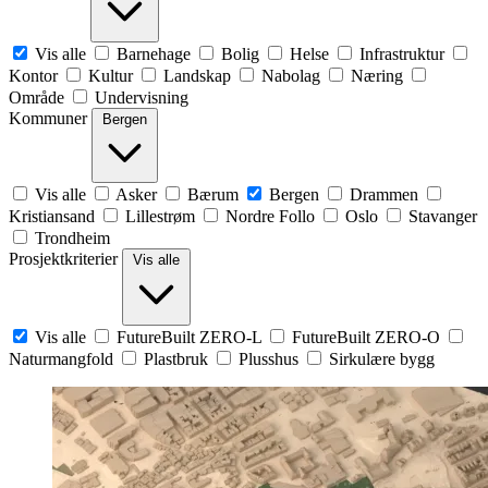
Vis alle
Barnehage
Bolig
Helse
Infrastruktur
Kontor
Kultur
Landskap
Nabolag
Næring
Område
Undervisning
Kommuner
Bergen
Vis alle
Asker
Bærum
Bergen
Drammen
Kristiansand
Lillestrøm
Nordre Follo
Oslo
Stavanger
Trondheim
Prosjektkriterier
Vis alle
Vis alle
FutureBuilt ZERO-L
FutureBuilt ZERO-O
Naturmangfold
Plastbruk
Plusshus
Sirkulære bygg