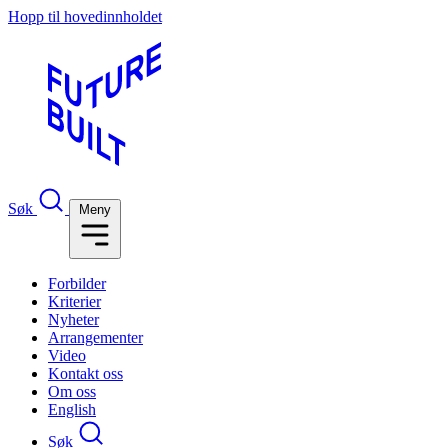
Hopp til hovedinnholdet
Søk
Meny
Forbilder
Kriterier
Nyheter
Arrangementer
Video
Kontakt oss
Om oss
English
Søk