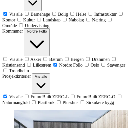
Vis alle
Barnehage
Bolig
Helse
Infrastruktur
Kontor
Kultur
Landskap
Nabolag
Næring
Område
Undervisning
Kommuner
Nordre Follo
Vis alle
Asker
Bærum
Bergen
Drammen
Kristiansand
Lillestrøm
Nordre Follo
Oslo
Stavanger
Trondheim
Prosjektkriterier
Vis alle
Vis alle
FutureBuilt ZERO-L
FutureBuilt ZERO-O
Naturmangfold
Plastbruk
Plusshus
Sirkulære bygg