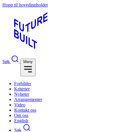
Hopp til hovedinnholdet
Søk
Meny
Forbilder
Kriterier
Nyheter
Arrangementer
Video
Kontakt oss
Om oss
English
Søk