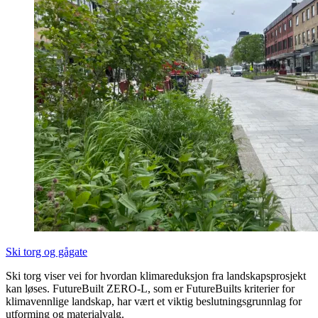
Ski torg og gågate
Ski torg viser vei for hvordan klimareduksjon fra landskapsprosjekt
kan løses. FutureBuilt ZERO-L, som er FutureBuilts kriterier for
klimavennlige landskap, har vært et viktig beslutningsgrunnlag for
utforming og materialvalg.