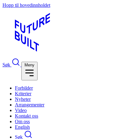
Hopp til hovedinnholdet
Søk
Meny
Forbilder
Kriterier
Nyheter
Arrangementer
Video
Kontakt oss
Om oss
English
Søk