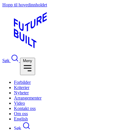
Hopp til hovedinnholdet
Søk
Meny
Forbilder
Kriterier
Nyheter
Arrangementer
Video
Kontakt oss
Om oss
English
Søk