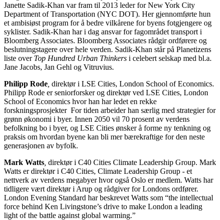
Janette Sadik-Khan var fram til 2013 leder for New York City
Department of Transportation (NYC DOT). Her gjennomførte hun
et ambisiøst program for å bedre vilkårene for byens fotgjengere og
syklister. Sadik-Khan har i dag ansvar for fagområdet transport i
Bloomberg Associates. Bloomberg Associates rådgir ordførere og
beslutningstagere over hele verden. Sadik-Khan står på Planetizens
liste over
Top Hundred Urban Thinkers
i celebert selskap med bl.a.
Jane Jacobs, Jan Gehl og Vitruvius.
Philipp Rode
,
direktør i LSE Cities, London School of Economics.
Philipp Rode er seniorforsker og direktør ved LSE Cities, London
School of Economics hvor han har ledet en rekke
forskningsprosjekter For tiden arbeider han særlig med strategier for
grønn økonomi i byer. Innen 2050 vil 70 prosent av verdens
befolkning bo i byer, og LSE Cities ønsker å forme ny tenkning og
praksis om hvordan byene kan bli mer bærekraftige for den neste
generasjonen av byfolk.
Mark Watts
,
direktør i C40 Cities Climate Leadership Group. Mark
Watts er direktør i C40 Cities, Climate Leadership Group - et
nettverk av verdens megabyer hvor også Oslo er medlem. Watts har
tidligere vært direktør i Arup og rådgiver for Londons ordfører.
London Evening Standard har beskrevet Watts som “the intellectual
force behind Ken Livingstone’s drive to make London a leading
light of the battle against global warming.”