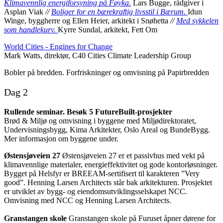
Klimavennlig energiforsyning på Føyka.
Lars Bugge, rådgiver i
Asplan Viak
//
Boliger for en bærekraftig livsstil i Bærum.
Idun
Winge, byggherre og Ellen Heier, arkitekt i Snøhetta
//
Med sykkelen
som handlekurv.
Kyrre Sundal, arkitekt, Fett Om
World Cities - Engines for Change
Mark Watts, direktør, C40 Cities Climate Leadership Group
Bobler på bredden.
Forfriskninger og omvisning på Papirbredden
Dag 2
Rullende seminar. Besøk 5 FutureBuilt-prosjekter
Brød & Miljø og omvisning
i byggene med Miljødirektoratet,
Undervisningsbygg, Kima Arkitekter, Oslo Areal og BundeBygg.
Mer informasjon om byggene under.
Østensjøveien 27
Østensjøveien 27 er et passivhus med vekt på
klimavennlige materialer, energieffektivitet og gode kontorløsninger.
Bygget på Helsfyr er BREEAM-sertifisert til karakteren ”Very
good”. Henning Larsen Architects står bak arkitekturen. Prosjektet
er utviklet av bygg- og eiendomsutviklingsselskapet NCC.
Omvisning med NCC og Henning Larsen Architects.
Granstangen skole
Granstangen skole på Furuset åpner dørene for