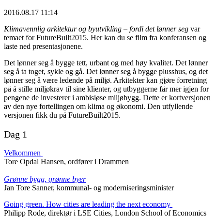
2016.08.17 11:14
Klimavennlig arkitektur og byutvikling – fordi det lønner seg
var
temaet for FutureBuilt2015. Her kan du se film fra konferansen og
laste ned presentasjonene.
Det lønner seg å bygge tett, urbant og med høy kvalitet. Det lønner
seg å ta toget, sykle og gå. Det lønner seg å bygge plusshus, og det
lønner seg å være ledende på miljø. Arkitekter kan gjøre forretning
på å stille miljøkrav til sine klienter, og utbyggerne får mer igjen for
pengene de investerer i ambisiøse miljøbygg. Dette er kortversjonen
av den nye fortellingen om klima og økonomi. Den utfyllende
versjonen fikk du på FutureBuilt2015.
Dag 1
Velkommen
Tore Opdal Hansen, ordfører i Drammen
Grønne bygg, grønne byer
Jan Tore Sanner, kommunal- og moderniseringsminister
Going green. How cities are leading the next economy
Philipp Rode, direktør i LSE Cities, London School of Economics