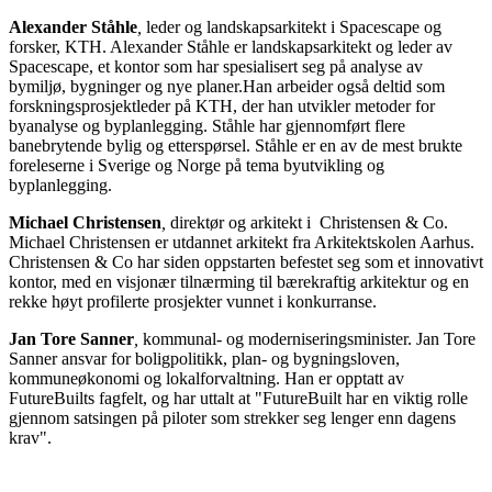
Alexander Ståhle
,
leder og landskapsarkitekt i Spacescape og
forsker, KTH. Alexander Ståhle er landskapsarkitekt og leder av
Spacescape, et kontor som har spesialisert seg på analyse av
bymiljø, bygninger og nye planer.Han arbeider også deltid som
forskningsprosjektleder på KTH, der han utvikler metoder for
byanalyse og byplanlegging. Ståhle har gjennomført flere
banebrytende bylig og etterspørsel. Ståhle er en av de mest brukte
foreleserne i Sverige og Norge på tema byutvikling og
byplanlegging.
Michael Christensen
,
direktør og arkitekt i Christensen & Co.
Michael Christensen er utdannet arkitekt fra Arkitektskolen Aarhus.
Christensen & Co har siden oppstarten befestet seg som et innovativt
kontor, med en visjonær tilnærming til bærekraftig arkitektur og en
rekke høyt profilerte prosjekter vunnet i konkurranse.
Jan Tore Sanner
,
kommunal- og moderniseringsminister. Jan Tore
Sanner ansvar for boligpolitikk, plan- og bygningsloven,
kommuneøkonomi og lokalforvaltning. Han er opptatt av
FutureBuilts fagfelt, og har uttalt at "FutureBuilt har en viktig rolle
gjennom satsingen på piloter som strekker seg lenger enn dagens
krav".