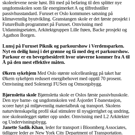
skoleelevene neste høst. Bli med på befaring til den splitter nye
ungdomsskolen som får energimerket A og tilfredsstiller
passivhusstandard. Furuset er Oslo kommunes satsning på
klimavennlig byutvikling. Granstangen skole er det første prosjekt i
FutureBuilt-programmet på Furuset. Omvisning med
Utdanningsetaten, Arkitektgruppen Lille frøen, Backe prosjekt og
Agathon Borgen.
Lunsj på Furuset Piknik og parkourshow i Verdensparken.
Nyt en deilig lunsj i det grønne og få med deg et parkourshow.
Parkour er en bevegelsesidrett hvor utøverne kommer fra A til
Å på den mest effektive måten.
Økern sykehjem
Med Oslo største solcelleanlegg på taket har
Økern sykehjem redusert energibehovet med opptil 70 prosent.
Omvisning med Solenergi FUSen og Omsorgsbygg.
Bjørnsletta skole
Bjørnsletta skole er Oslos første passivhusskole.
Den nye barne- og ungdomskolen ved Åsjordet T-banestasjon,
scorer høyt på miljøvennlig materialbruk og transport. Skolens
naturvitenskapelig profil skal stimulere til nysgjerrighet og undring,
noe skoleanlegget støtter opp under. Omvisning med L2 Arkitekter
og Undervisningsbygg.
Janette Sadik-Khan
,
leder for transport i Bloomberg Associates,
tidligere leder av New York City Department of Transportation.