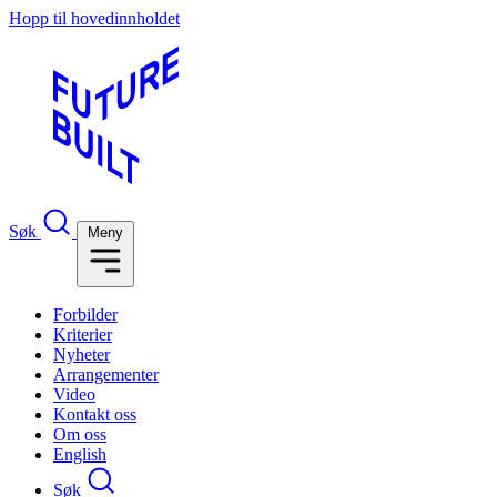
Hopp til hovedinnholdet
Søk
Meny
Forbilder
Kriterier
Nyheter
Arrangementer
Video
Kontakt oss
Om oss
English
Søk