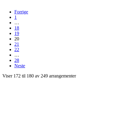
Forrige
1
…
18
19
20
21
22
…
28
Neste
Viser 172 til 180 av 249 arrangementer