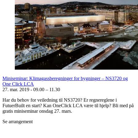
Miniseminar: Klimagassberegninger for bygninger – NS3720 og
One Click LCA
27. mar. 2019
-
09.00 – 11.30
Har du behov for veiledning til NS3720? Er regnereglene i
FutuerBuilt en start? Kan OneClick LCA være til hjelp? Bli med på
gratis miniseminar onsdag 27. mars.
Se arrangement