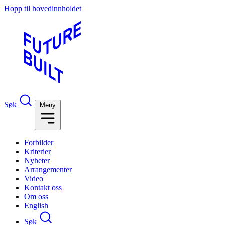
Hopp til hovedinnholdet
Søk
Meny
Forbilder
Kriterier
Nyheter
Arrangementer
Video
Kontakt oss
Om oss
English
Søk