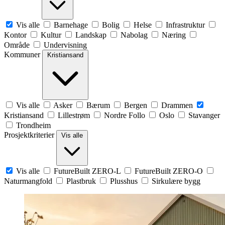
Vis alle
Barnehage
Bolig
Helse
Infrastruktur
Kontor
Kultur
Landskap
Nabolag
Næring
Område
Undervisning
Kommuner
Kristiansand
Vis alle
Asker
Bærum
Bergen
Drammen
Kristiansand
Lillestrøm
Nordre Follo
Oslo
Stavanger
Trondheim
Prosjektkriterier
Vis alle
Vis alle
FutureBuilt ZERO-L
FutureBuilt ZERO-O
Naturmangfold
Plastbruk
Plusshus
Sirkulære bygg