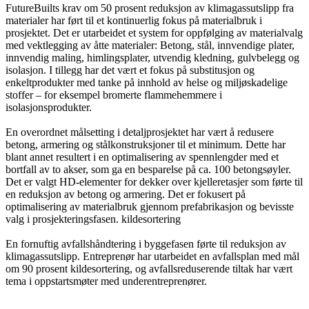
FutureBuilts krav om 50 prosent reduksjon av klimagassutslipp fra
materialer har ført til et kontinuerlig fokus på materialbruk i
prosjektet. Det er utarbeidet et system for oppfølging av materialvalg
med vektlegging av åtte materialer: Betong, stål, innvendige plater,
innvendig maling, himlingsplater, utvendig kledning, gulvbelegg og
isolasjon. I tillegg har det vært et fokus på substitusjon og
enkeltprodukter med tanke på innhold av helse og miljøskadelige
stoffer – for eksempel bromerte flammehemmere i
isolasjonsprodukter.
En overordnet målsetting i detaljprosjektet har vært å redusere
betong, armering og stålkonstruksjoner til et minimum. Dette har
blant annet resultert i en optimalisering av spennlengder med et
bortfall av to akser, som ga en besparelse på ca. 100 betongsøyler.
Det er valgt HD-elementer for dekker over kjelleretasjer som førte til
en reduksjon av betong og armering. Det er fokusert på
optimalisering av materialbruk gjennom prefabrikasjon og bevisste
valg i prosjekteringsfasen. kildesortering
En fornuftig avfallshåndtering i byggefasen førte til reduksjon av
klimagassutslipp. Entreprenør har utarbeidet en avfallsplan med mål
om 90 prosent kildesortering, og avfallsreduserende tiltak har vært
tema i oppstartsmøter med underentreprenører.