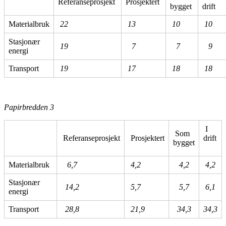
Referanseprosjekt
Prosjektert
bygget
drif
Materialbruk
22
13
10
10
Stasjonær
19
7
7
9
energi
Transport
19
17
18
18
Papirbredden 3
I
Som
Referanseprosjekt
Prosjektert
drift
bygget
Materialbruk
6,7
4,2
4,2
4,2
Stasjonær
14,2
5,7
5,7
6,1
energi
Transport
28,8
21,9
34,3
34,3