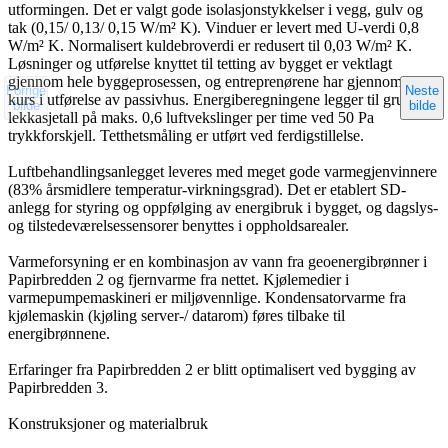
utformingen. Det er valgt gode isolasjonstykkelser i vegg, gulv og
tak (0,15/ 0,13/ 0,15 W/m² K). Vinduer er levert med U-verdi 0,8
W/m² K. Normalisert kuldebroverdi er redusert til 0,03 W/m² K.
Løsninger og utførelse knyttet til tetting av bygget er vektlagt
gjennom hele byggeprosessen, og entreprenørene har gjennomført
Forrige
Neste
kurs i utførelse av passivhus. Energiberegningene legger til grunn et
bilde
bilde
lekkasjetall på maks. 0,6 luftvekslinger per time ved 50 Pa
trykkforskjell. Tetthetsmåling er utført ved ferdigstillelse.
Luftbehandlingsanlegget leveres med meget gode varmegjenvinnere
(83% årsmidlere temperatur-virkningsgrad). Det er etablert SD-
anlegg for styring og oppfølging av energibruk i bygget, og dagslys-
og tilstedeværelsessensorer benyttes i oppholdsarealer.
Varmeforsyning er en kombinasjon av vann fra geoenergibrønner i
Papirbredden 2 og fjernvarme fra nettet. Kjølemedier i
varmepumpemaskineri er miljøvennlige. Kondensatorvarme fra
kjølemaskin (kjøling server-/ datarom) føres tilbake til
energibrønnene.
Erfaringer fra Papirbredden 2 er blitt optimalisert ved bygging av
Papirbredden 3.
Konstruksjoner og materialbruk