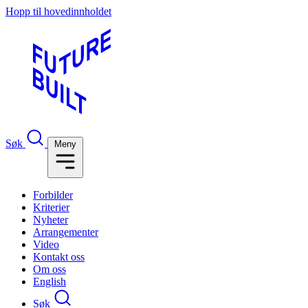
Hopp til hovedinnholdet
Søk
Meny
Forbilder
Kriterier
Nyheter
Arrangementer
Video
Kontakt oss
Om oss
English
Søk