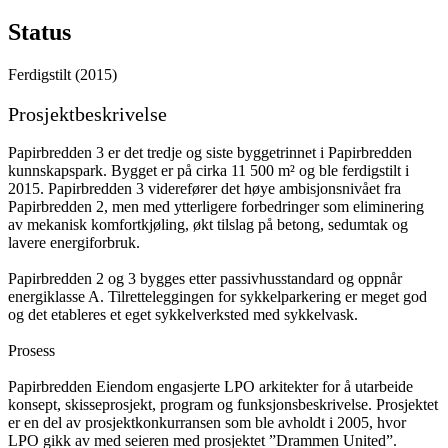
Status
Ferdigstilt (2015)
Prosjektbeskrivelse
Papirbredden 3 er det tredje og siste byggetrinnet i Papirbredden
kunnskapspark. Bygget er på cirka 11 500 m² og ble ferdigstilt i
2015. Papirbredden 3 viderefører det høye ambisjonsnivået fra
Papirbredden 2, men med ytterligere forbedringer som eliminering
av mekanisk komfortkjøling, økt tilslag på betong, sedumtak og
lavere energiforbruk.
Papirbredden 2 og 3 bygges etter passivhusstandard og oppnår
energiklasse A. Tilretteleggingen for sykkelparkering er meget god
og det etableres et eget sykkelverksted med sykkelvask.
Prosess
Papirbredden Eiendom engasjerte LPO arkitekter for å utarbeide
konsept, skisseprosjekt, program og funksjonsbeskrivelse. Prosjektet
er en del av prosjektkonkurransen som ble avholdt i 2005, hvor
LPO gikk av med seieren med prosjektet ”Drammen United”.