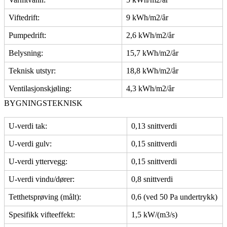
Viftedrift:
9 kWh/m2/år
Pumpedrift:
2,6 kWh/m2/år
Belysning:
15,7 kWh/m2/år
Teknisk utstyr:
18,8 kWh/m2/år
Ventilasjonskjøling:
4,3 kWh/m2/år
BYGNINGSTEKNISK
U-verdi tak:
0,13 snittverdi
U-verdi gulv:
0,15 snittverdi
U-verdi yttervegg:
0,15 snittverdi
U-verdi vindu/dører:
0,8 snittverdi
Tetthetsprøving (målt):
0,6 (ved 50 Pa undertrykk)
Spesifikk vifteeffekt:
1,5 kW/(m3/s)