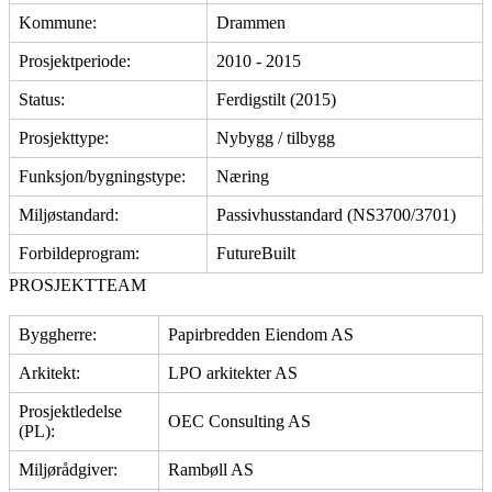
Kommune:
Drammen
Prosjektperiode:
2010 - 2015
Status:
Ferdigstilt (2015)
Prosjekttype:
Nybygg / tilbygg
Funksjon/bygningstype:
Næring
Miljøstandard:
Passivhusstandard (NS3700/3701)
Forbildeprogram:
FutureBuilt
PROSJEKTTEAM
Byggherre:
Papirbredden Eiendom AS
Arkitekt:
LPO arkitekter AS
Prosjektledelse
OEC Consulting AS
(PL):
Miljørådgiver:
Rambøll AS