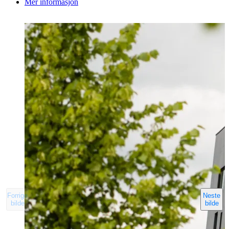
Mer informasjon
Forrige
Neste
bilde
bilde