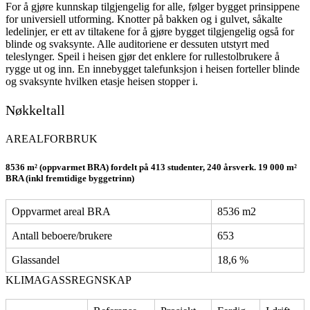
For å gjøre kunnskap tilgjengelig for alle, følger bygget prinsippene
for universiell utforming. Knotter på bakken og i gulvet, såkalte
ledelinjer, er ett av tiltakene for å gjøre bygget tilgjengelig også for
blinde og svaksynte. Alle auditoriene er dessuten utstyrt med
teleslynger. Speil i heisen gjør det enklere for rullestolbrukere å
rygge ut og inn. En innebygget talefunksjon i heisen forteller blinde
og svaksynte hvilken etasje heisen stopper i.
Nøkkeltall
AREALFORBRUK
8536 m² (oppvarmet BRA) fordelt på 413 studenter, 240 årsverk. 19 000 m²
BRA (inkl fremtidige byggetrinn)
Oppvarmet areal BRA
8536 m2
Antall beboere/brukere
653
Glassandel
18,6 %
KLIMAGASSREGNSKAP