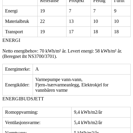
Referanse
Prosjekt
Ferdig
I drift
Energi
19
7
7
9
Materialbruk
22
13
10
10
Transport
19
17
18
18
ENERGI
Netto energibehov: 70 kWh/m² år. Levert energi: 58 kWh/m² år.
(Beregnet iht NS3700/3701).
Energimerke:
A
Varmepumpe vann-vann,
Energikilder:
Fjern-/nærvarmeanlegg, Elektrokjel for
vannbåren varme
ENERGIBUDSJETT
Romoppvarming:
9,4 kWh/m2/år
Ventilasjonsvarme:
5,4 kWh/m2/år
Varmtvann:
5 kWh/m2/år