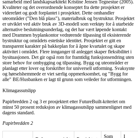
samarbeid med landskapsarkitekt Kristine Jensen Tegnestue (2005).
Kvaliteter og det overordnende konseptet fra dette prosjektet er
videreført og godt forplantet i prosjektet. Dette omhandler
uteområder (”Den blå plass"), materialbruk og bystruktur. Prosjektet
er utviklet ved aktiv bruk av 3D-modell som verktøy for å utarbeide
alternative beslutningsunderlag, og det har vært løpende kontakt
med Drammen byplankontor vedrørende tilpassing til eksisterende
bystruktur og områdets estetiske identitet. Prosjektet er gitt en
transparent karakter på bakkeplan for å åpne kvartalet og skape
aktivitet i området. Flere innganger til anlegget skaper fleksibilitet i
bysituasjonen. Det gir også rom for framtidig funksjonsendring uten
store behov for ombygging og tilpassing. Bygg og uteområder er
planlagt etter lover og forskrifter for universell utforming. Svaksynte
og hørselshemmede er viet særlig oppmerksomhet, og "Bygg for
alle" BE/Husbanken er lagt til grunn som veileder for utformingen.
Klimagassutslipp
Papirbredden 2 og 3 er prosjektert etter FutureBuilt-kriteriet om
minst 50 prosent reduksjon av klimagassutslipp sammenlignet med
dagens standard.
Papirbredden 2
Som
I