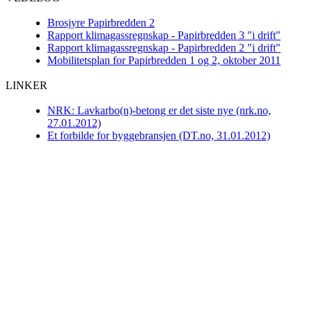
Brosjyre Papirbredden 2
Rapport klimagassregnskap - Papirbredden 3 "i drift"
Rapport klimagassregnskap - Papirbredden 2 "i drift"
Mobilitetsplan for Papirbredden 1 og 2, oktober 2011
LINKER
NRK: Lavkarbo(n)-betong er det siste nye (nrk.no,
27.01.2012)
Et forbilde for byggebransjen (DT.no, 31.01.2012)