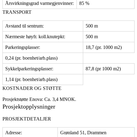
Årsvirkningsgrad varmegjenvinner:
85 %
TRANSPORT
Avstand til sentrum:
500 m
Nærmeste høyfr. koll.knutepkt:
500 m
Parkeringsplasser:
18,7 (pr. 1000 m2)
0,24 (pr. boenhet/arb.plass)
Sykkelparkeringsplasser:
87,8 (pr 1000 m2)
1,14 (pr. boenhet/arb.plass)
KOSTNADER OG STØTTE
Prosjektstøtte Enova: Ca. 3,4 MNOK.
Prosjektopplysninger
PROSJEKTDETALJER
Adresse:
Grønland 51, Drammen