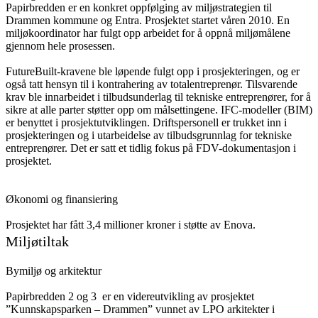
Papirbredden er en konkret oppfølging av miljøstrategien til
Drammen kommune og Entra. Prosjektet startet våren 2010. En
miljøkoordinator har fulgt opp arbeidet for å oppnå miljømålene
gjennom hele prosessen.
FutureBuilt-kravene ble løpende fulgt opp i prosjekteringen, og er
også tatt hensyn til i kontrahering av totalentreprenør. Tilsvarende
krav ble innarbeidet i tilbudsunderlag til tekniske entreprenører, for å
sikre at alle parter støtter opp om målsettingene. IFC-modeller (BIM)
er benyttet i prosjektutviklingen. Driftspersonell er trukket inn i
prosjekteringen og i utarbeidelse av tilbudsgrunnlag for tekniske
entreprenører. Det er satt et tidlig fokus på FDV-dokumentasjon i
prosjektet.
Økonomi og finansiering
Prosjektet har fått 3,4 millioner kroner i støtte av Enova.
Miljøtiltak
Bymiljø og arkitektur
Papirbredden 2 og 3 er en videreutvikling av prosjektet
”Kunnskapsparken – Drammen” vunnet av LPO arkitekter i