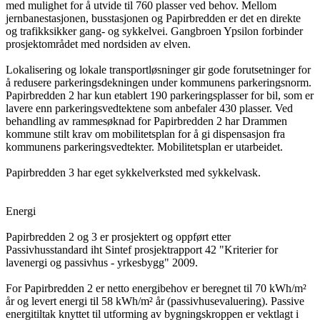
med mulighet for å utvide til 760 plasser ved behov. Mellom
jernbanestasjonen, busstasjonen og Papirbredden er det en direkte
og trafikksikker gang- og sykkelvei. Gangbroen Ypsilon forbinder
prosjektområdet med nordsiden av elven.
Lokalisering og lokale transportløsninger gir gode forutsetninger for
å redusere parkeringsdekningen under kommunens parkeringsnorm.
Papirbredden 2 har kun etablert 190 parkeringsplasser for bil, som er
lavere enn parkeringsvedtektene som anbefaler 430 plasser. Ved
behandling av rammesøknad for Papirbredden 2 har Drammen
kommune stilt krav om mobilitetsplan for å gi dispensasjon fra
kommunens parkeringsvedtekter. Mobilitetsplan er utarbeidet.
Papirbredden 3 har eget sykkelverksted med sykkelvask.
Energi
Papirbredden 2 og 3 er prosjektert og oppført etter
Passivhusstandard iht Sintef prosjektrapport 42 "Kriterier for
lavenergi og passivhus - yrkesbygg" 2009.
For Papirbredden 2 er netto energibehov er beregnet til 70 kWh/m²
år og levert energi til 58 kWh/m² år (passivhusevaluering). Passive
energitiltak knyttet til utforming av bygningskroppen er vektlagt i