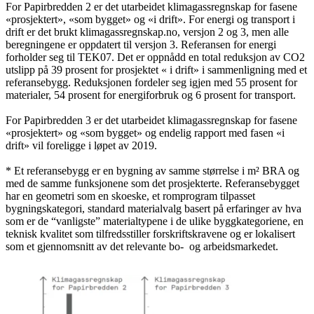
For Papirbredden 2 er det utarbeidet klimagassregnskap for fasene
«prosjektert», «som bygget» og «i drift». For energi og transport i
drift er det brukt klimagassregnskap.no, versjon 2 og 3, men alle
beregningene er oppdatert til versjon 3. Referansen for energi
forholder seg til TEK07. Det er oppnådd en total reduksjon av CO2
utslipp på 39 prosent for prosjektet « i drift» i sammenligning med et
referansebygg. Reduksjonen fordeler seg igjen med 55 prosent for
materialer, 54 prosent for energiforbruk og 6 prosent for transport.
For Papirbredden 3 er det utarbeidet klimagassregnskap for fasene
«prosjektert» og «som bygget» og endelig rapport med fasen «i
drift» vil foreligge i løpet av 2019.
* Et referansebygg er en bygning av samme størrelse i m² BRA og
med de samme funksjonene som det prosjekterte. Referansebygget
har en geometri som en skoeske, et romprogram tilpasset
bygningskategori, standard materialvalg basert på erfaringer av hva
som er de “vanligste” materialtypene i de ulike byggkategoriene, en
teknisk kvalitet som tilfredsstiller forskriftskravene og er lokalisert
som et gjennomsnitt av det relevante bo- og arbeidsmarkedet.