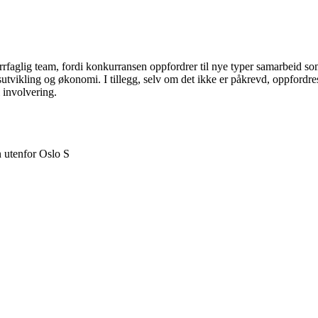
errfaglig team, fordi konkurransen oppfordrer til nye typer samarbeid so
msutvikling og økonomi. I tillegg, selv om det ikke er påkrevd, oppfordr
l involvering.
 utenfor Oslo S