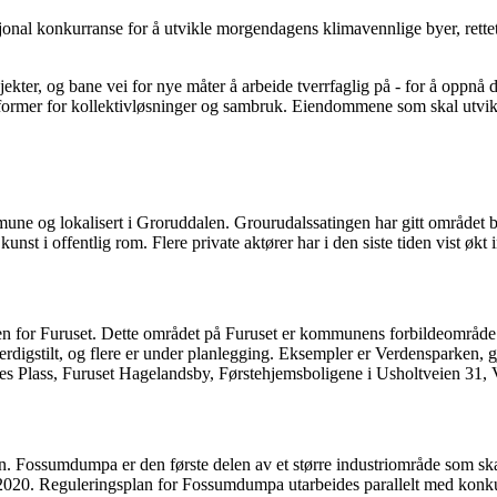
jonal konkurranse for å utvikle morgendagens klimavennlige byer, rett
ekter, og bane vei for nye måter å arbeide tverrfaglig på - for å oppnå
 former for kollektivløsninger og sambruk. Eiendommene som skal utvikles
 og lokalisert i Groruddalen. Grourudalssatingen har gitt området bety
st i offentlig rom. Flere private aktører har i den siste tiden vist økt 
en for Furuset. Dette området på Furuset er kommunens forbildeområde
 ferdigstilt, og flere er under planlegging. Eksempler er Verdensparken
s Plass, Furuset Hagelandsby, Førstehjemsboligene i Usholtveien 31, 
. Fossumdumpa er den første delen av et større industriområde som skal
2020. Reguleringsplan for Fossumdumpa utarbeides parallelt med konkurra