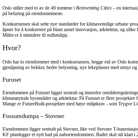
Oslo stiller med to av de 49 tomtene i
Reinventing Cities
– en internas
på befaring på eiendommmene.
Konkurransen skal sette nye standarder for klimavennlige urbane prosj
åpner for å konkurrere på blant annet innovasjon, arkitektur, og ulike
Målet er å stimulere til nullutslipp.
Hvor?
Oslo har to eiendommer med i konkurransen, begge eid av Oslo kommune
gjenåpning av bekker, bedre belysning, nye lekeplasser med utstyr og kun
Furuset
Eiendommen på Furuset ligger sentralt og innenfor områderegulering
klimanøytrale byområder og arkitektur. På Furuset er flere prosjekter
Mange er FutureBuilt-prosjekter med høye miljøkrav - som Trygve Lie
Fossumdumpa – Stovner
Eiendommen ligger sentralt på Stovner, like ved Stovner T-banestasjon
KF planlegger et nytt bad på naboeiendommen. Badet skal stå klart i 