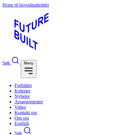
Hopp til hovedinnholdet
Søk
Meny
Forbilder
Kriterier
Nyheter
Arrangementer
Video
Kontakt oss
Om oss
English
Søk