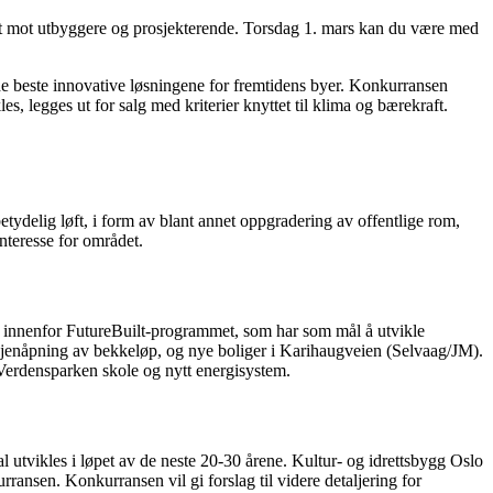
et mot utbyggere og prosjekterende. Torsdag 1. mars kan du være med
 de beste innovative løsningene for fremtidens byer. Konkurransen
, legges ut for salg med kriterier knyttet til klima og bærekraft.
delig løft, i form av blant annet oppgradering av offentlige rom,
interesse for området.
 innenfor FutureBuilt-programmet, som har som mål å utvikle
, gjenåpning av bekkeløp, og nye boliger i Karihaugveien (Selvaag/JM).
Verdensparken skole og nytt energisystem.
 utvikles i løpet av de neste 20-30 årene. Kultur- og idrettsbygg Oslo
nsen. Konkurransen vil gi forslag til videre detaljering for