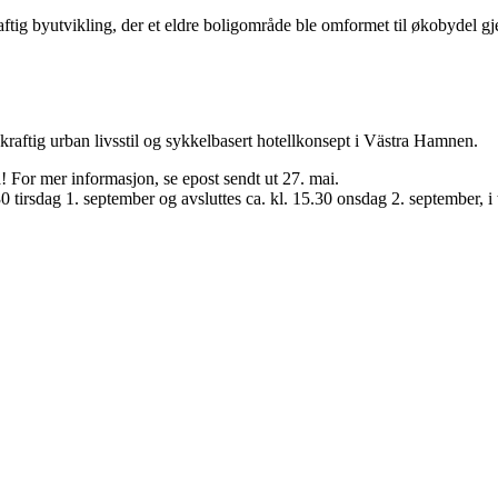
aftig byutvikling, der et eldre boligområde ble omformet til økobydel 
aftig urban livsstil og sykkelbasert hotellkonsept i Västra Hamnen.
tså! For mer informasjon, se epost sendt ut 27. mai.
30 tirsdag 1. september og avsluttes ca. kl. 15.30 onsdag 2. september, i 