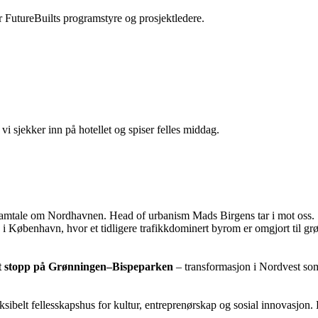
r FutureBuilts programstyre og prosjektledere.
vi sjekker inn på hotellet og spiser felles middag.
samtale om Nordhavnen. Head of urbanism Mads Birgens tar i mot oss.
ng i København, hvor et tidligere trafikkdominert byrom er omgjort til 
ort stopp på Grønningen–Bispeparken
– transformasjon i Nordvest som k
eksibelt fellesskapshus for kultur, entreprenørskap og sosial innovasjon