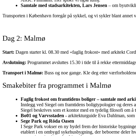
Samtale med stadsarkitekten, Lars Jensen
– om byutvikl
Transporten i København foregår på sykkel, og vi sykler blant annet
Dag 2: Malmø
Start:
Dagen starter kl. 08.30 med «faglig frokost» med arkitekt Cor
Avslutning:
Programmet avsluttes 15.30 i tide til å rekke ettermiddags
Transport i Malmø:
Buss og noe gange. Kle deg etter værforholden
Smakebiter fra programmet i Malmø
Faglig frokost om framtidens boliger – samtale med arki
Innlegg ved Siegel om framtidens boligtypologier og deres ar
Siegel beskrives som et kontor med en tydelig filosofi om å ta
Bo01 og Varvsstaden -
arkitekturguide Eva Dahlman, som t
Sege Park og Röda Oasen
I Sege Park vokser en ny bydel frem der historiske bygninge
etablert i en ombygd sykehusbygning, der beboerne deler hv