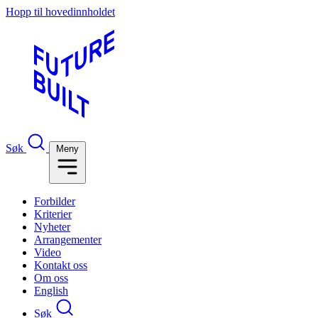
Hopp til hovedinnholdet
Søk
Meny
Forbilder
Kriterier
Nyheter
Arrangementer
Video
Kontakt oss
Om oss
English
Søk