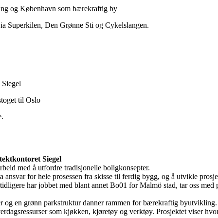
ing og København som bærekraftig by
 via Superkilen, Den Grønne Sti og Cykelslangen.
d Siegel
toget til Oslo
e.
tektkontoret Siegel
beid med å utfordre tradisjonelle boligkonsepter.
 ansvar for hele prosessen fra skisse til ferdig bygg, og å utvikle prosj
idligere har jobbet med blant annet Bo01 for Malmö stad, tar oss med 
r og en grønn parkstruktur danner rammen for bærekraftig byutvikling.
erdagsressurser som kjøkken, kjøretøy og verktøy. Prosjektet viser hv