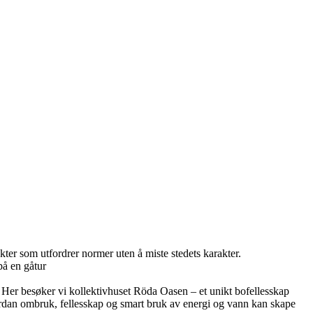
ekter som utfordrer normer uten å miste stedets karakter.
på en gåtur
 Her besøker vi kollektivhuset Röda Oasen – et unikt bofellesskap
ordan ombruk, fellesskap og smart bruk av energi og vann kan skape