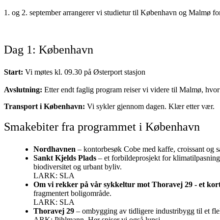
1. og 2. september arrangerer vi studietur til København og Malmø fo
Dag 1: København
Start:
Vi møtes kl. 09.30 på Østerport stasjon
Avslutning:
Etter endt faglig program reiser vi videre til Malmø, hvor 
Transport i København:
Vi sykler gjennom dagen. Klær etter vær.
Smakebiter fra programmet i København
Nordhavnen
– kontorbesøk Cobe med kaffe, croissant og 
Sankt Kjelds Plads
– et forbildeprosjekt for klimatilpasni
biodiversitet og urbant byliv.
LARK: SLA
Om vi rekker på vår sykkeltur mot Thoravej 29 - et k
fragmentert boligområde.
LARK: SLA
Thoravej 29
– ombygging av tidligere industribygg til et fl
ARK: Pihlmann. Her spiser vi også lunsj.