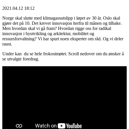
2021.04.12 18:12
Norge skal slutte med klimagassutslipp i løpet av 30 år. Oslo skal
gjøre det på 10. Det krever innovasjon herfra til månen og tilbake.
Men hvordan skal vi gå fram? Hvordan rigge oss for radikal
innovasjon i byutvikling og arkitektur, mobilitet og
ressursforvaltning? Vi har spurt noen eksperter om råd. Og vi deler
raust.
Under kan du se hele frokostmøtet. Scroll nedover om du ønsker å
se utvalgte foredrag.