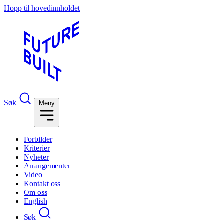
Hopp til hovedinnholdet
Søk
Meny
Forbilder
Kriterier
Nyheter
Arrangementer
Video
Kontakt oss
Om oss
English
Søk