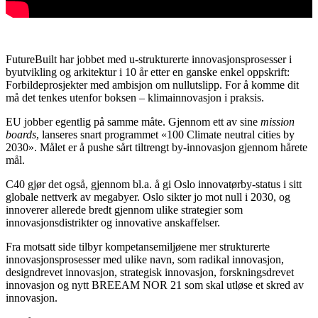
FutureBuilt har jobbet med u-strukturerte innovasjonsprosesser i
byutvikling og arkitektur i 10 år etter en ganske enkel oppskrift:
Forbildeprosjekter med ambisjon om nullutslipp. For å komme dit
må det tenkes utenfor boksen – klimainnovasjon i praksis.
EU jobber egentlig på samme måte. Gjennom ett av sine
mission
boards
, lanseres snart programmet «100 Climate neutral cities by
2030». Målet er å pushe sårt tiltrengt by-innovasjon gjennom hårete
mål.
C40 gjør det også, gjennom bl.a. å gi Oslo innovatørby-status i sitt
globale nettverk av megabyer. Oslo sikter jo mot null i 2030, og
innoverer allerede bredt gjennom ulike strategier som
innovasjonsdistrikter og innovative anskaffelser.
Fra motsatt side tilbyr kompetansemiljøene mer strukturerte
innovasjonsprosesser med ulike navn, som radikal innovasjon,
designdrevet innovasjon, strategisk innovasjon, forskningsdrevet
innovasjon og nytt BREEAM NOR 21 som skal utløse et skred av
innovasjon.