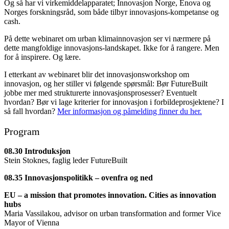
Og så har vi virkemiddelapparatet; Innovasjon Norge, Enova og
Norges forskningsråd, som både tilbyr innovasjons-kompetanse og
cash.
På dette webinaret om urban klimainnovasjon ser vi nærmere på
dette mangfoldige innovasjons-landskapet. Ikke for å rangere. Men
for å inspirere. Og lære.
I etterkant av webinaret blir det innovasjonsworkshop om
innovasjon, og her stiller vi følgende spørsmål: Bør FutureBuilt
jobbe mer med strukturerte innovasjonsprosesser? Eventuelt
hvordan? Bør vi lage kriterier for innovasjon i forbildeprosjektene? I
så fall hvordan?
Mer informasjon og påmelding finner du her.
Program
08.30 Introduksjon
Stein Stoknes, faglig leder FutureBuilt
08.35 Innovasjonspolitikk – ovenfra og ned
EU – a mission that promotes innovation. Cities as innovation
hubs
Maria Vassilakou, advisor on urban transformation
and former Vice
Mayor of Vienna