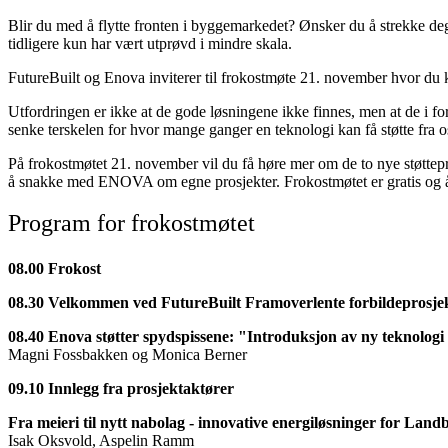
Blir du med å flytte fronten i byggemarkedet? Ønsker du å strekke deg
tidligere kun har vært utprøvd i mindre skala.
FutureBuilt og Enova inviterer til frokostmøte 21. november hvor du k
Utfordringen er ikke at de gode løsningene ikke finnes, men at de i for 
senke terskelen for hvor mange ganger en teknologi kan få støtte fra
På frokostmøtet 21. november vil du få høre mer om de to nye støttepro
å snakke med ENOVA om egne prosjekter. Frokostmøtet er gratis og åp
Program for frokostmøtet
08.00 Frokost
08.30 Velkommen ved FutureBuilt Framoverlente forbildeprosje
08.40 Enova støtter spydspissene: "Introduksjon av ny teknolo
Magni Fossbakken og Monica Berner
09.10 Innlegg fra prosjektaktører
Fra meieri til nytt nabolag - innovative energiløsninger for Land
Isak Oksvold, Aspelin Ramm