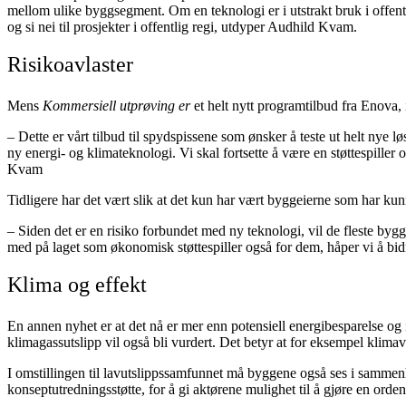
mellom ulike byggsegment. Om en teknologi er i utstrakt bruk i offentli
og si nei til prosjekter i offentlig regi, utdyper Audhild Kvam.
Risikoavlaster
Mens
Kommersiell utprøving er
et helt nytt programtilbud fra Enova,
– Dette er vårt tilbud til spydspissene som ønsker å teste ut helt nye 
ny energi- og klimateknologi. Vi skal fortsette å være en støttespiller
Kvam
Tidligere har det vært slik at det kun har vært byggeierne som har kunn
– Siden det er en risiko forbundet med ny teknologi, vil de fleste byg
med på laget som økonomisk støttespiller også for dem, håper vi å bidra t
Klima og effekt
En annen nyhet er at det nå er mer enn potensiell energibesparelse og i
klimagassutslipp vil også bli vurdert. Det betyr at for eksempel klimaven
I omstillingen til lavutslippssamfunnet må byggene også ses i sammenhe
konseptutredningsstøtte, for å gi aktørene mulighet til å gjøre en orden