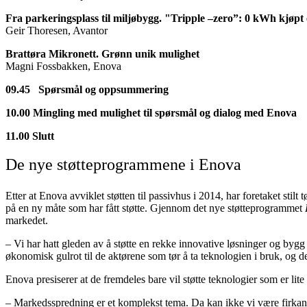
Fra parkeringsplass til miljøbygg. "Tripple –zero”: 0 kWh kjøpt 
Geir Thoresen, Avantor
Brattøra Mikronett. Grønn unik mulighet
Magni Fossbakken, Enova
09.45 Spørsmål og oppsummering
10.00 Mingling med mulighet til spørsmål og dialog med Enova
11.00 Slutt
De nye støtteprogrammene i Enova
Etter at Enova avviklet støtten til passivhus i 2014, har foretaket stilt
på en ny måte som har fått støtte. Gjennom det nye støtteprogrammet
markedet.
– Vi har hatt gleden av å støtte en rekke innovative løsninger og bygg de
økonomisk gulrot til de aktørene som tør å ta teknologien i bruk, og d
Enova presiserer at de fremdeles bare vil støtte teknologier som er lit
– Markedsspredning er et komplekst tema. Da kan ikke vi være firkantet