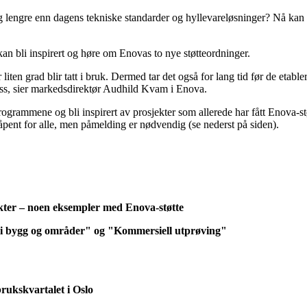
 lengre enn dagens tekniske standarder og hyllevareløsninger? Nå kan d
an bli inspirert og høre om Enovas to nye støtteordninger.
liten grad blir tatt i bruk. Dermed tar det også for lang tid før de etable
 oss, sier markedsdirektør Audhild Kvam i Enova.
grammene og bli inspirert av prosjekter som allerede har fått Enova-støt
ent for alle, men påmelding er nødvendig (se nederst på siden).
kter – noen eksempler med Enova-støtte
gi i bygg og områder" og "Kommersiell utprøving"
brukskvartalet i Oslo