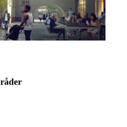
mråder