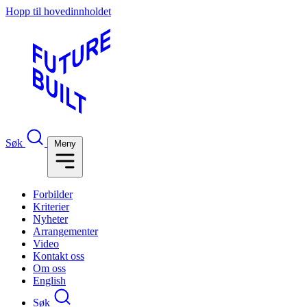
Hopp til hovedinnholdet
Søk
Meny
Forbilder
Kriterier
Nyheter
Arrangementer
Video
Kontakt oss
Om oss
English
Søk