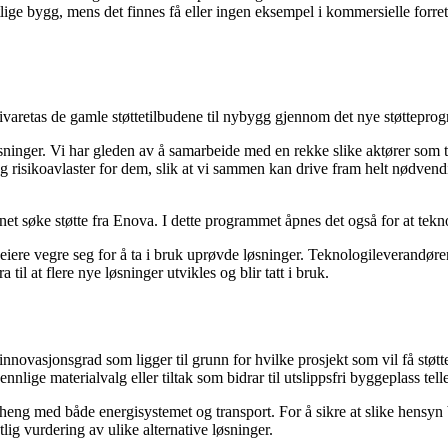
ge bygg, mens det finnes få eller ingen eksempel i kommersielle forretnin
 ivaretas de gamle støttetilbudene til nybygg gjennom det nye støttepr
løsninger. Vi har gleden av å samarbeide med en rekke slike aktører som 
 og risikoavlaster for dem, slik at vi sammen kan drive fram helt nødven
et søke støtte fra Enova. I dette programmet åpnes det også for at tekno
geiere vegre seg for å ta i bruk uprøvde løsninger. Teknologileverandøre
il at flere nye løsninger utvikles og blir tatt i bruk.
nnovasjonsgrad som ligger til grunn for hvilke prosjekt som vil få støtte
nlige materialvalg eller tiltak som bidrar til utslippsfri byggeplass telle
ng med både energisystemet og transport. For å sikre at slike hensyn bli
tlig vurdering av ulike alternative løsninger.