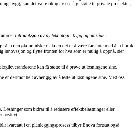
gsbygg, kan det være riktig av oss å gi støtte til private prosjekter,
ogrammet
Introduksjon av ny teknologi i bygg og områder.
tør å ta den økonomiske risikoen det er å være først ute med å ta i bruk
dig innovasjon og flytte fronten for hva som er mulig å oppnå, sier
logileverandørene kan få støtte til å prøve ut løsningene sine.
ne er derimot helt avhengig av å teste ut løsningene sine. Med oss
. Løsninger som bidrar til å redusere effektbelastninger eller
r positivt.
r ivaretatt i en planleggingsprosess tilbyr Enova fortsatt også