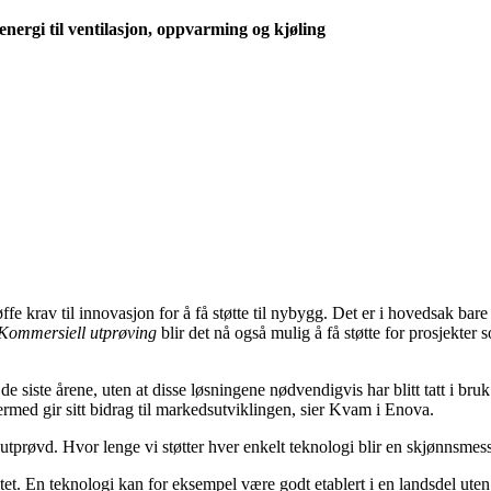
energi til ventilasjon, oppvarming og kjøling
 tøffe krav til innovasjon for å få støtte til nybygg. Det er i hovedsak ba
Kommersiell utprøving
blir det nå også mulig å få støtte for prosjekter
 siste årene, uten at disse løsningene nødvendigvis har blitt tatt i bruk a
ermed gir sitt bidrag til markedsutviklingen, sier Kvam i Enova.
e utprøvd. Hvor lenge vi støtter hver enkelt teknologi blir en skjønnsmes
. En teknologi kan for eksempel være godt etablert i en landsdel uten a