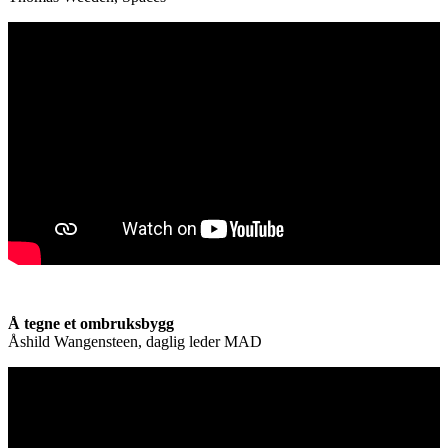
Å tegne et ombruksbygg
Åshild Wangensteen, daglig leder MAD