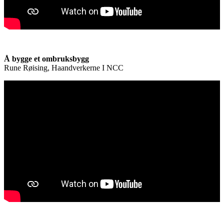
Å bygge et ombruksbygg
Rune Røising, Haandverkerne I NCC