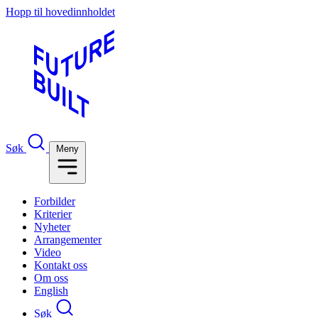
Hopp til hovedinnholdet
Søk
Meny
Forbilder
Kriterier
Nyheter
Arrangementer
Video
Kontakt oss
Om oss
English
Søk