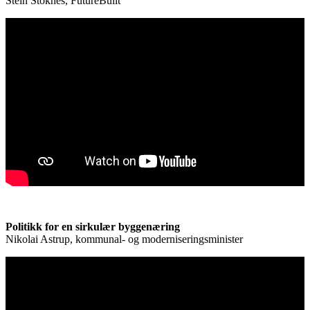
Stein Stoknes, FutureBuilt
Politikk for en sirkulær byggenæring
Nikolai Astrup, kommunal- og moderniseringsminister