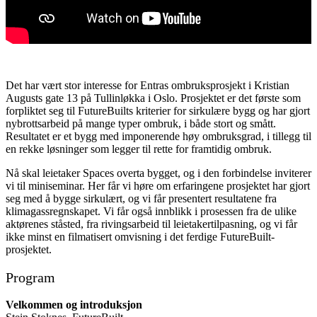
Det har vært stor interesse for Entras ombruksprosjekt i Kristian
Augusts gate 13 på Tullinløkka i Oslo. Prosjektet er det første som
forpliktet seg til FutureBuilts kriterier for sirkulære bygg og har gjort
nybrottsarbeid på mange typer ombruk, i både stort og smått.
Resultatet er et bygg med imponerende høy ombruksgrad, i tillegg til
en rekke løsninger som legger til rette for framtidig ombruk.
Nå skal leietaker Spaces overta bygget, og i den forbindelse inviterer
vi til miniseminar. Her får vi høre om erfaringene prosjektet har gjort
seg med å bygge sirkulært, og vi får presentert resultatene fra
klimagassregnskapet. Vi får også innblikk i prosessen fra de ulike
aktørenes ståsted, fra rivingsarbeid til leietakertilpasning, og vi får
ikke minst en filmatisert omvisning i det ferdige FutureBuilt-
prosjektet.
Program
Velkommen og introduksjon